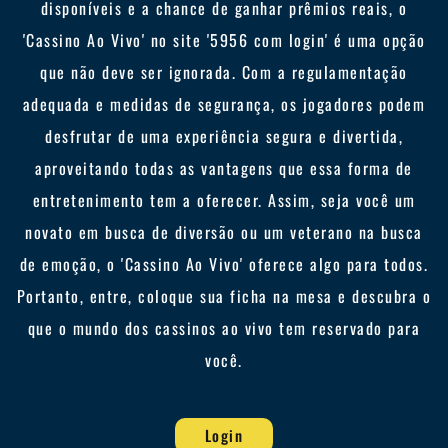
disponíveis e a chance de ganhar prêmios reais, o
'Cassino Ao Vivo' no site '5956 com login' é uma opção
que não deve ser ignorada. Com a regulamentação
adequada e medidas de segurança, os jogadores podem
desfrutar de uma experiência segura e divertida,
aproveitando todas as vantagens que essa forma de
entretenimento tem a oferecer. Assim, seja você um
novato em busca de diversão ou um veterano na busca
de emoção, o 'Cassino Ao Vivo' oferece algo para todos.
Portanto, entre, coloque sua ficha na mesa e descubra o
que o mundo dos cassinos ao vivo tem reservado para
você.
Login