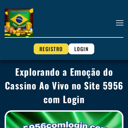
REGISTRO
LOGIN
Explorando a Emoção do
Cassino Ao Vivo no Site 5956
com Login