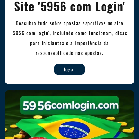
Site '5956 com Login'
Descubra tudo sobre apostas esportivas no site
'5956 com login', incluindo como funcionam, dicas
para iniciantes e a importância da
responsabilidade nas apostas.
Jogar