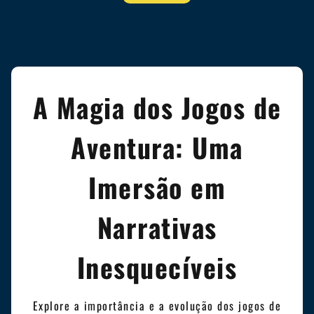
A Magia dos Jogos de
Aventura: Uma
Imersão em
Narrativas
Inesquecíveis
Explore a importância e a evolução dos jogos de