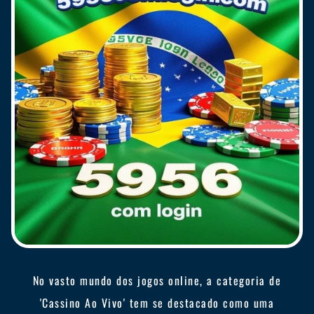
No vasto mundo dos jogos online, a categoria de
'Cassino Ao Vivo' tem se destacado como uma