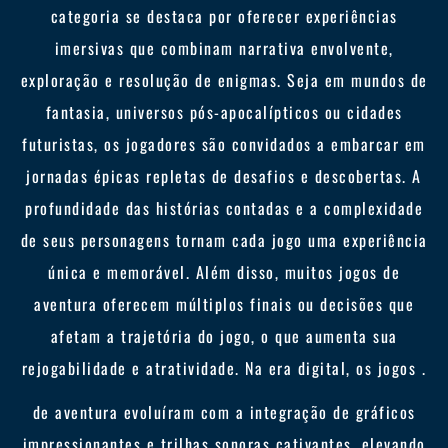
categoria se destaca por oferecer experiências
imersivas que combinam narrativa envolvente,
exploração e resolução de enigmas. Seja em mundos de
fantasia, universos pós-apocalípticos ou cidades
futuristas, os jogadores são convidados a embarcar em
jornadas épicas repletas de desafios e descobertas. A
profundidade das histórias contadas e a complexidade
de seus personagens tornam cada jogo uma experiência
única e memorável. Além disso, muitos jogos de
aventura oferecem múltiplos finais ou decisões que
afetam a trajetória do jogo, o que aumenta sua
rejogabilidade e atratividade. Na era digital, os jogos .
de aventura evoluíram com a integração de gráficos
impressionantes e trilhas sonoras cativantes, elevando