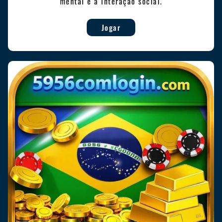
mental e a interação social.
Jogar