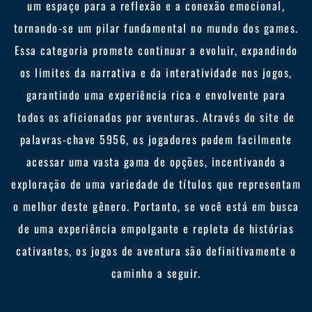
um espaço para a reflexão e a conexão emocional,
tornando-se um pilar fundamental no mundo dos games.
Essa categoria promete continuar a evoluir, expandindo
os limites da narrativa e da interatividade nos jogos,
garantindo uma experiência rica e envolvente para
todos os aficionados por aventuras. Através do site de
palavras-chave 5956, os jogadores podem facilmente
acessar uma vasta gama de opções, incentivando a
exploração de uma variedade de títulos que representam
o melhor deste gênero. Portanto, se você está em busca
de uma experiência empolgante e repleta de histórias
cativantes, os jogos de aventura são definitivamente o
caminho a seguir.