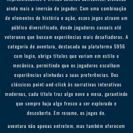
ainda mais a imersão do jogador. Com uma combinação
de elementos de história e ação, esses jogos atraem um
público diversificado, desde jogadores casuais até
veteranos que buscam experiências mais desafiadoras. A
categoria de aventura, destacada na plataforma 5956
com login, abriga títulos que variam em estilo e
mecânica, permitindo que os jogadores escolham
experiências alinhadas a suas preferências. Dos
clássicos point-and-click às narrativas interativas
modernas, cada título traz algo novo a mesa, garantindo
que sempre haja algo fresco a ser explorado e
descoberto. Em resumo, os jogos de.
aventura não apenas entretem, mas também oferecem