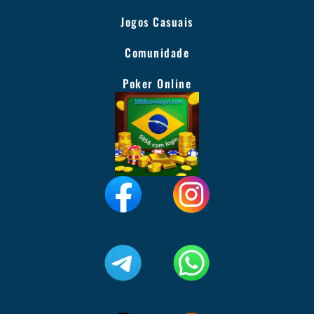
Jogos Casuais
Comunidade
Poker Online