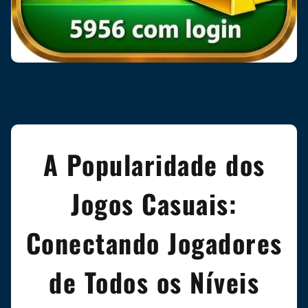
A Popularidade dos
Jogos Casuais:
Conectando Jogadores
de Todos os Níveis